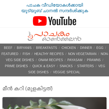
പാചക വീഡിയോകൾക്കായി
യൂട്യൂബ് ചാനൽ സന്ദർശിക്കുക
BEEF
/
BIRYANIS
/
BREAKFASTS
/
CHICKEN
/
DINNER
/
EGG
/
FEATURED
/
FISH
/
HEALTHY RECIPES
/
NON VEGETARIAN
/
NON-
VEG SIDE DISHES
/
ONAM RECIPES
/
PAYASAM
/
PRAWNS
/
PRIME DISHES
/
QUICK & EASY
/
SNACKS
/
STARTERS
/
VEG
SIDE DISHES
/
VEGGIE SPECIAL
മീന്‍ കറി (മുളകിട്ടത്‌)