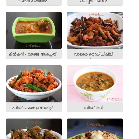
ചെമ്മീന്‍ തീയല്‍
പെപ്പര്‍ ചിക്കന്‍
മീന്‍കറി - തേങ്ങ അരച്ചത്
ഡ്രൈ റെഡ് ചില്ലി
ചിക്കന്‍
ഫിഷ്‌-ടുമാറ്റോ റോസ്റ്റ്
ബീഫ് കറി