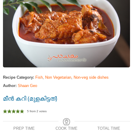
Recipe Category:
Fish
,
Non Vegetarian
,
Non-veg side dishes
Author:
Shaan Geo
മീന്‍ കറി (മുളകിട്ടത്‌)
5
from
2
votes
PREP TIME
COOK TIME
TOTAL TIME