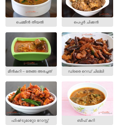
ചെമ്മീന്‍ തീയല്‍
പെപ്പര്‍ ചിക്കന്‍
മീന്‍കറി – തേങ്ങ അരച്ചത്
ഡ്രൈ റെഡ് ചില്ലി
ചിക്കന്‍
ഫിഷ്‌-ടുമാറ്റോ റോസ്റ്റ്
ബീഫ് കറി