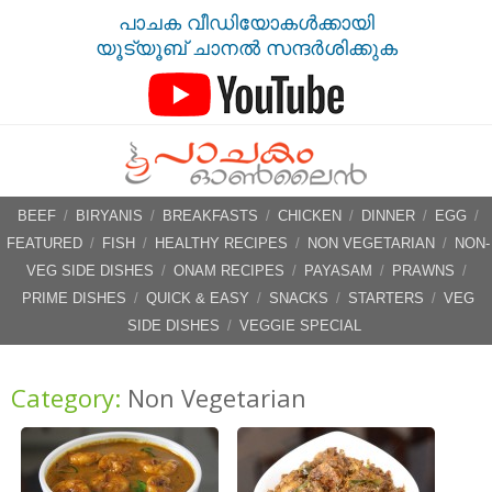
പാചക വീഡിയോകൾക്കായി
യൂട്യൂബ് ചാനൽ സന്ദർശിക്കുക
BEEF
/
BIRYANIS
/
BREAKFASTS
/
CHICKEN
/
DINNER
/
EGG
/
FEATURED
/
FISH
/
HEALTHY RECIPES
/
NON VEGETARIAN
/
NON-
VEG SIDE DISHES
/
ONAM RECIPES
/
PAYASAM
/
PRAWNS
/
PRIME DISHES
/
QUICK & EASY
/
SNACKS
/
STARTERS
/
VEG
SIDE DISHES
/
VEGGIE SPECIAL
Category:
Non Vegetarian