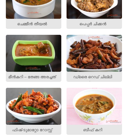
ചെമ്മീന്‍ തീയല്‍
പെപ്പര്‍ ചിക്കന്‍
മീന്‍കറി – തേങ്ങ അരച്ചത്
ഡ്രൈ റെഡ് ചില്ലി
ചിക്കന്‍
ഫിഷ്‌-ടുമാറ്റോ റോസ്റ്റ്
ബീഫ് കറി