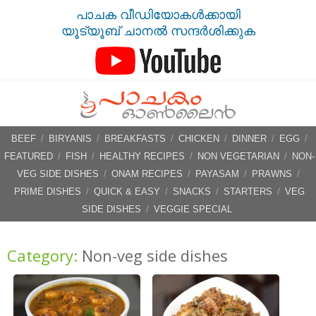
പാചക വീഡിയോകൾക്കായി
യൂട്യൂബ് ചാനൽ സന്ദർശിക്കുക
BEEF
/
BIRYANIS
/
BREAKFASTS
/
CHICKEN
/
DINNER
/
EGG
/
FEATURED
/
FISH
/
HEALTHY RECIPES
/
NON VEGETARIAN
/
NON-
VEG SIDE DISHES
/
ONAM RECIPES
/
PAYASAM
/
PRAWNS
/
PRIME DISHES
/
QUICK & EASY
/
SNACKS
/
STARTERS
/
VEG
SIDE DISHES
/
VEGGIE SPECIAL
Category:
Non-veg side dishes