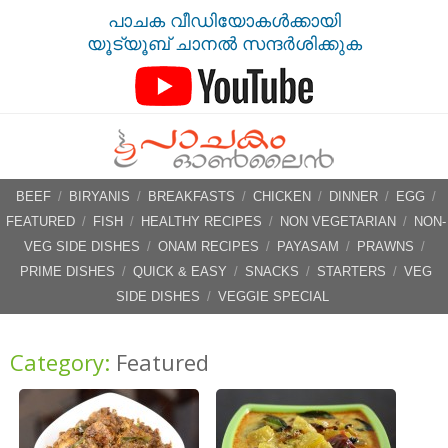
പാചക വീഡിയോകൾക്കായി
യൂട്യൂബ് ചാനൽ സന്ദർശിക്കുക
BEEF
/
BIRYANIS
/
BREAKFASTS
/
CHICKEN
/
DINNER
/
EGG
/
FEATURED
/
FISH
/
HEALTHY RECIPES
/
NON VEGETARIAN
/
NON-
VEG SIDE DISHES
/
ONAM RECIPES
/
PAYASAM
/
PRAWNS
/
PRIME DISHES
/
QUICK & EASY
/
SNACKS
/
STARTERS
/
VEG
SIDE DISHES
/
VEGGIE SPECIAL
Category:
Featured