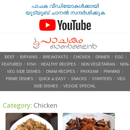
പാചക വീഡിയോകൾക്കായി
യൂട്യൂബ് ചാനൽ സന്ദർശിക്കുക
BEEF
/
BIRYANIS
/
BREAKFASTS
/
CHICKEN
/
DINNER
/
EGG
/
FEATURED
/
FISH
/
HEALTHY RECIPES
/
NON VEGETARIAN
/
NON-
VEG SIDE DISHES
/
ONAM RECIPES
/
PAYASAM
/
PRAWNS
/
PRIME DISHES
/
QUICK & EASY
/
SNACKS
/
STARTERS
/
VEG
SIDE DISHES
/
VEGGIE SPECIAL
Category:
Chicken