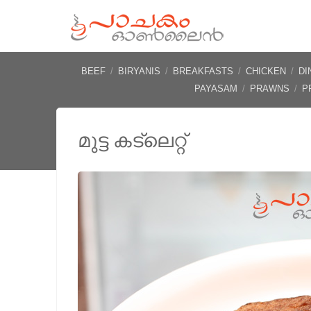
BEEF
/
BIRYANIS
/
BREAKFASTS
/
CHICKEN
/
DI
PAYASAM
/
PRAWNS
/
P
മുട്ട കട്‌ലെറ്റ്‌