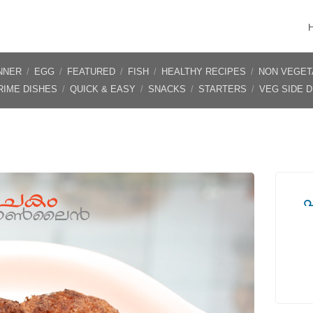
NNER
/
EGG
/
FEATURED
/
FISH
/
HEALTHY RECIPES
/
NON VEGET
RIME DISHES
/
QUICK & EASY
/
SNACKS
/
STARTERS
/
VEG SIDE 