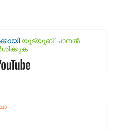
്കായി
യൂട്യൂബ് ചാനൽ
ർശിക്കുക
019