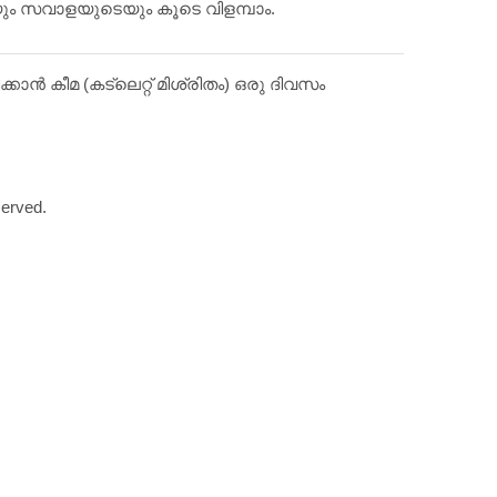
്റയും സവാളയുടെയും കൂടെ വിളമ്പാം.
കാന്‍ കീമ (കട്‌ലെറ്റ്‌ മിശ്രിതം) ഒരു ദിവസം
served.