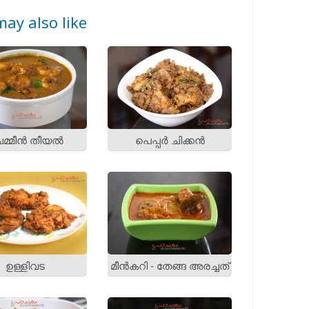
ay also like
മ്മീന്‍ തീയല്‍
പെപ്പര്‍ ചിക്കന്‍
ഉള്ളിവട
മീന്‍കറി - തേങ്ങ അരച്ചത്