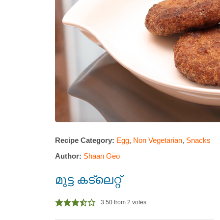
Recipe Category:
Egg
,
Non Vegetarian
,
Snacks
Author:
Shaan Geo
മുട്ട കട്‌ലെറ്റ്‌
3.50
from
2
votes