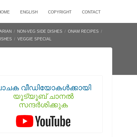
HOME
ENGLISH
COPYRIGHT
CONTACT
ARIAN
/
NON-VEG SIDE DISHES
/
ONAM RECIPES
/
DISHES
/
VEGGIE SPECIAL
പാചക വീഡിയോകൾക്കായി
യൂട്യൂബ് ചാനൽ
സന്ദർശിക്കുക