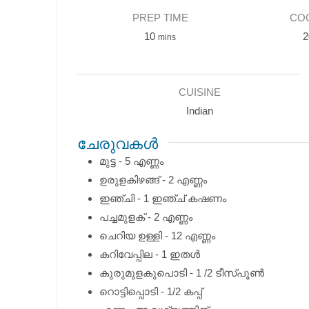
PREP TIME
COO
minutes
10
2
mins
CUISINE
Indian
ചേരുവകൾ
മുട്ട - 5 എണ്ണം
ഉരുളകിഴങ്ങ് - 2 എണ്ണം
ഇഞ്ചി - 1 ഇഞ്ച്‌ കഷണം
പച്ചമുളക് - 2 എണ്ണം
ചെറിയ ഉള്ളി - 12 എണ്ണം
കറിവേപ്പില - 1 ഇതള്‍
കുരുമുളകുപൊടി - 1 /2 ടീസ്പൂണ്‍
റൊട്ടിപ്പൊടി - 1/2 കപ്പ്‌