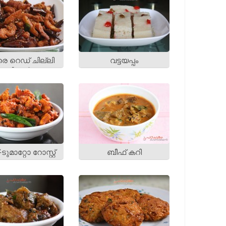
 റെഡ് ചില്ലി
വട്ടയപ്പം
ചിക്കന്‍
-ടുമാറ്റോ റോസ്റ്റ്
ബീഫ് കറി