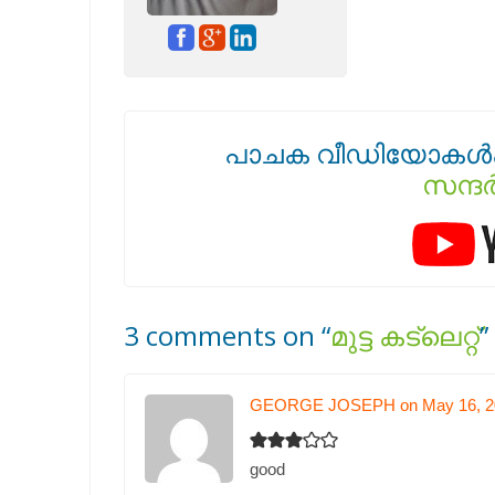
പാചക വീഡിയോകൾക
സന്ദ
3 comments on “
മുട്ട കട്‌ലെറ്റ്‌
”
GEORGE JOSEPH on May 16, 2
good