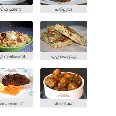
ബീഫ് ഫ്രൈ
പരിപ്പുവട
്ഗ് ബിരിയാണി
എഗ്ഗ് പൊട്ടറ്റോ
കാസറോള്‍
ീന്‍ വറുത്തത്‌
ചിക്കന്‍ കറി