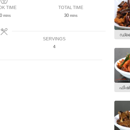
K TIME
TOTAL TIME
minutes
minutes
0
30
mins
mins
ഡ്രൈ
SERVINGS
4
ഫിഷ്‌