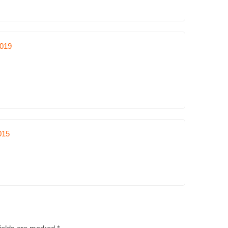
019
015