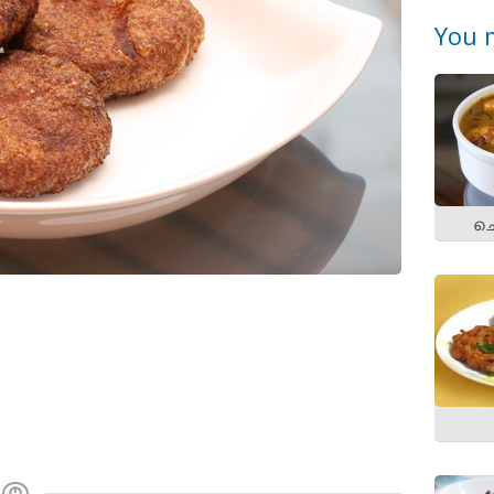
You m
ചെ