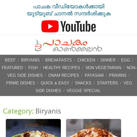
പാചക വീഡിയോകൾക്കായി
യൂട്യൂബ് ചാനൽ സന്ദർശിക്കുക
BEEF
/
BIRYANIS
/
BREAKFASTS
/
CHICKEN
/
DINNER
/
EGG
/
FEATURED
/
FISH
/
HEALTHY RECIPES
/
NON VEGETARIAN
/
NON-
VEG SIDE DISHES
/
ONAM RECIPES
/
PAYASAM
/
PRAWNS
/
PRIME DISHES
/
QUICK & EASY
/
SNACKS
/
STARTERS
/
VEG
SIDE DISHES
/
VEGGIE SPECIAL
Category:
Biryanis