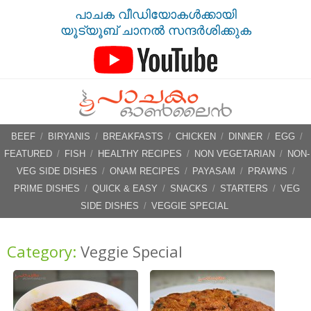
പാചക വീഡിയോകൾക്കായി
യൂട്യൂബ് ചാനൽ സന്ദർശിക്കുക
BEEF
/
BIRYANIS
/
BREAKFASTS
/
CHICKEN
/
DINNER
/
EGG
/
FEATURED
/
FISH
/
HEALTHY RECIPES
/
NON VEGETARIAN
/
NON-
VEG SIDE DISHES
/
ONAM RECIPES
/
PAYASAM
/
PRAWNS
/
PRIME DISHES
/
QUICK & EASY
/
SNACKS
/
STARTERS
/
VEG
SIDE DISHES
/
VEGGIE SPECIAL
Category:
Veggie Special