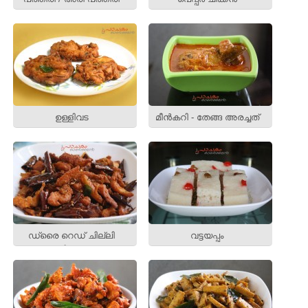
ഉള്ളിവട
മീന്‍കറി - തേങ്ങ അരച്ചത്
ഡ്രൈ റെഡ് ചില്ലി
വട്ടയപ്പം
ചിക്കന്‍