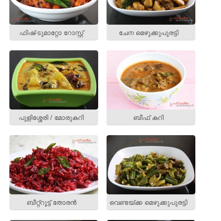
ഫിഷ്‌-ടുമാറ്റോ റോസ്റ്റ്
ചേന മെഴുക്കുപുരട്ടി
പുളിശ്ശേരി / മോരുകറി
ബീഫ് കറി
ബീറ്റ്റൂട്ട് തോരന്‍
വെണ്ടയ്ക്ക മെഴുക്കുപുരട്ടി