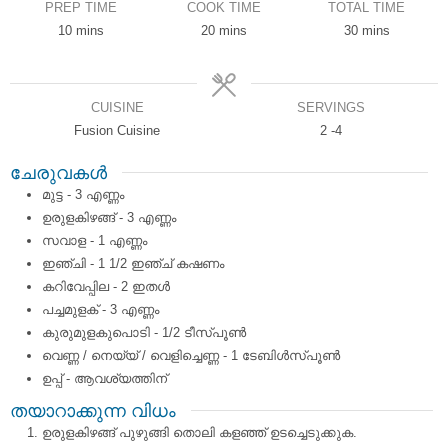
PREP TIME
COOK TIME
TOTAL TIME
minutes
minutes
minutes
10
mins
20
mins
30
mins
CUISINE
SERVINGS
Fusion Cuisine
2
-4
ചേരുവകൾ
മുട്ട - 3 എണ്ണം
ഉരുളകിഴങ്ങ് - 3 എണ്ണം
സവാള - 1 എണ്ണം
ഇഞ്ചി - 1 1/2 ഇഞ്ച്‌ കഷണം
കറിവേപ്പില - 2 ഇതള്‍
പച്ചമുളക് - 3 എണ്ണം
കുരുമുളകുപൊടി - 1/2 ടീസ്പൂണ്‍
വെണ്ണ / നെയ്യ് / വെളിച്ചെണ്ണ - 1 ടേബിള്‍സ്പൂണ്‍
ഉപ്പ് - ആവശ്യത്തിന്
തയാറാക്കുന്ന വിധം
ഉരുളകിഴങ്ങ് പുഴുങ്ങി തൊലി കളഞ്ഞ് ഉടച്ചെടുക്കുക.