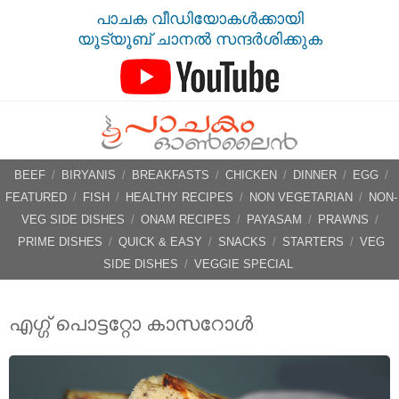
പാചക വീഡിയോകൾക്കായി
യൂട്യൂബ് ചാനൽ സന്ദർശിക്കുക
BEEF
/
BIRYANIS
/
BREAKFASTS
/
CHICKEN
/
DINNER
/
EGG
/
FEATURED
/
FISH
/
HEALTHY RECIPES
/
NON VEGETARIAN
/
NON-
VEG SIDE DISHES
/
ONAM RECIPES
/
PAYASAM
/
PRAWNS
/
PRIME DISHES
/
QUICK & EASY
/
SNACKS
/
STARTERS
/
VEG
SIDE DISHES
/
VEGGIE SPECIAL
എഗ്ഗ് പൊട്ടറ്റോ കാസറോള്‍