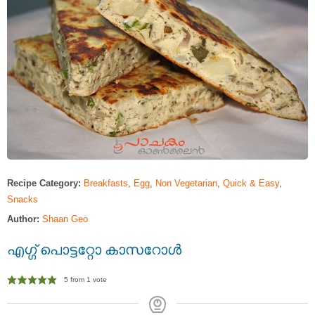
Recipe Category:
Breakfasts
,
Egg
,
Non Vegetarian
,
Quick & Easy
,
Snacks
Author:
Shaan Geo
എഗ്ഗ് പൊട്ടറ്റോ കാസറോള്‍
5
from 1 vote