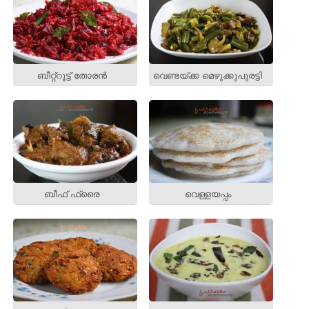
ബീറ്റ്റൂട്ട് തോരന്‍
വെണ്ടയ്ക്ക മെഴുക്കുപുരട്ടി
ബീഫ് ഫ്രൈ
വെള്ളയപ്പം