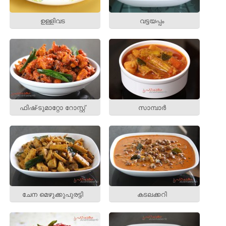
ഉള്ളിവട
വട്ടയപ്പം
ഫിഷ്‌-ടുമാറ്റോ റോസ്റ്റ്
സാമ്പാര്‍
ചേന മെഴുക്കുപുരട്ടി
കടലക്കറി