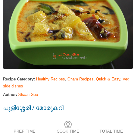
Recipe Category:
Healthy Recipes
,
Onam Recipes
,
Quick & Easy
,
Veg
side dishes
Author:
Shaan Geo
പുളിശ്ശേരി / മോരുകറി
PREP TIME
COOK TIME
TOTAL TIME