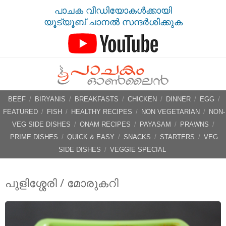
പാചക വീഡിയോകൾക്കായി
യൂട്യൂബ് ചാനൽ സന്ദർശിക്കുക
BEEF
/
BIRYANIS
/
BREAKFASTS
/
CHICKEN
/
DINNER
/
EGG
/
FEATURED
/
FISH
/
HEALTHY RECIPES
/
NON VEGETARIAN
/
NON-
VEG SIDE DISHES
/
ONAM RECIPES
/
PAYASAM
/
PRAWNS
/
PRIME DISHES
/
QUICK & EASY
/
SNACKS
/
STARTERS
/
VEG
SIDE DISHES
/
VEGGIE SPECIAL
പുളിശ്ശേരി / മോരുകറി