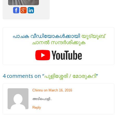
പാചക വീഡിയോകൾക്കായി
യൂട്യൂബ്
ചാനൽ സന്ദർശിക്കുക
4 comments on “
പുളിശ്ശേരി / മോരുകറി
”
Chinnu on March 16, 2016
അടിപൊളി..
Reply