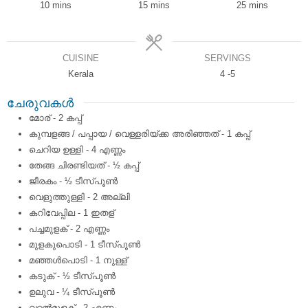
minutes
minutes
minutes
10
mins
15
mins
25
mins
CUISINE
SERVINGS
Kerala
4
-5
ചേരുവകൾ
മോര് - 2 കപ്പ്
കുമ്പളങ്ങ / പപ്പായ / വെള്ളരിയ്ക്ക അരിഞ്ഞത് - 1 കപ്പ്
ചെറിയ ഉള്ളി - 4 എണ്ണം
തേങ്ങ ചിരണ്ടിയത് - ½ കപ്പ്
ജീരകം - ½ ടീസ്പൂണ്‍
വെളുത്തുള്ളി - 2 അല്ലി
കറിവേപ്പില - 1 ഇതള്
പച്ചമുളക് - 2 എണ്ണം
മുളകുപൊടി - 1 ടീസ്പൂണ്‍
മഞ്ഞള്‍പൊടി - 1 നുള്ള്
കടുക് - ½ ടീസ്പൂണ്‍
ഉലുവ - ¼ ടീസ്പൂണ്‍
വറ്റല്‍മുളക് - 2 എണ്ണം